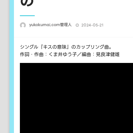
の
投
yukokumai.com管理人
2024-05-21
稿
日:
シングル『キスの意味』のカップリング曲。
作詞・作曲：くま井ゆう子／編曲：見良津健雄