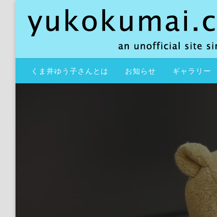
コ
ン
テ
ン
ツ
an unofficial site since 2000
yukokumai.com
へ
くま井ゆう子さんとは
お知らせ
ギャラリー
ス
キ
ッ
プ