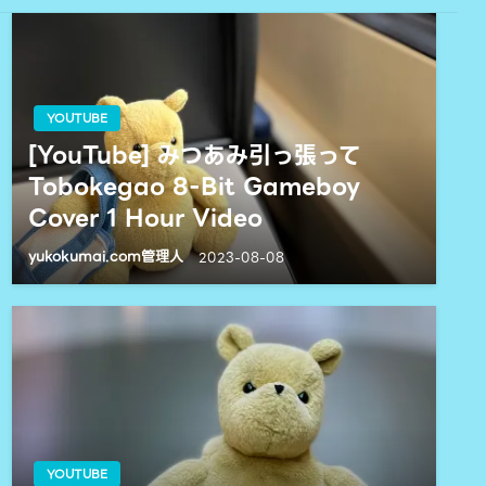
YOUTUBE
[YouTube] みつあみ引っ張って
Tobokegao 8-Bit Gameboy
Cover 1 Hour Video
yukokumai.com管理人
2023-08-08
YOUTUBE