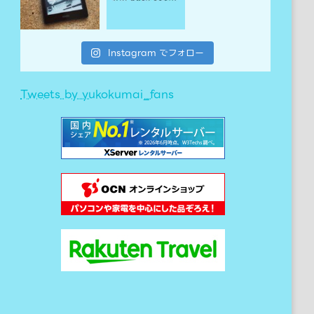
Instagram でフォロー
Tweets by yukokumai_fans