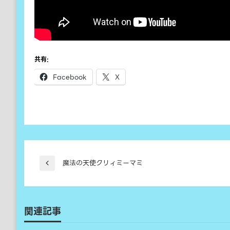
共有:
Facebook
X
投
魔法の天使クリィミーマミ
前
の
稿
投
稿
関連記事
ナ