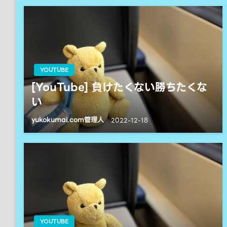
ビ
ゲ
YOUTUBE
ー
[YouTube] 負けたくない勝ちたくな
い
シ
yukokumai.com管理人
2022-12-18
ョ
ン
YOUTUBE