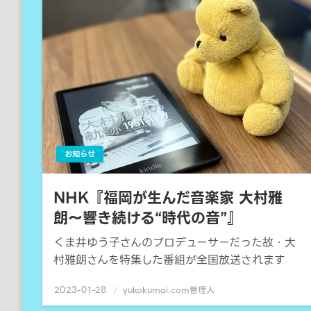
お知らせ
NHK『福岡が生んだ音楽家 大村雅
朗〜響き続ける“時代の音”』
くま井ゆう子さんのプロデューサーだった故・大
村雅朗さんを特集した番組が全国放送されます
2023-01-28
投
yukokumai.com管理人
稿
日: