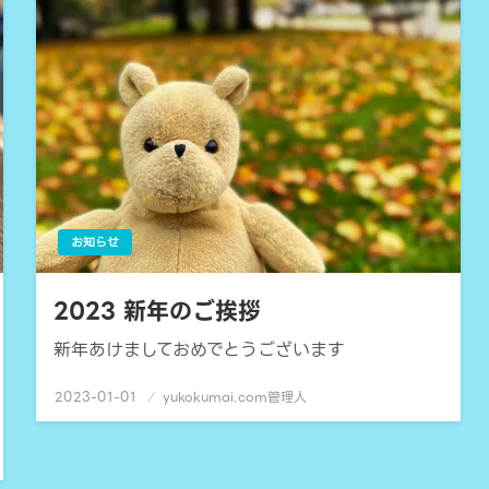
お知らせ
2023 新年のご挨拶
新年あけましておめでとうございます
2023-01-01
投
yukokumai.com管理人
稿
日: