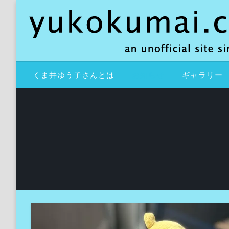
コ
ン
テ
ン
ツ
an unofficial site since 2000
yukokumai.com
へ
くま井ゆう子さんとは
お知らせ
ギャラリー
ス
キ
ッ
プ