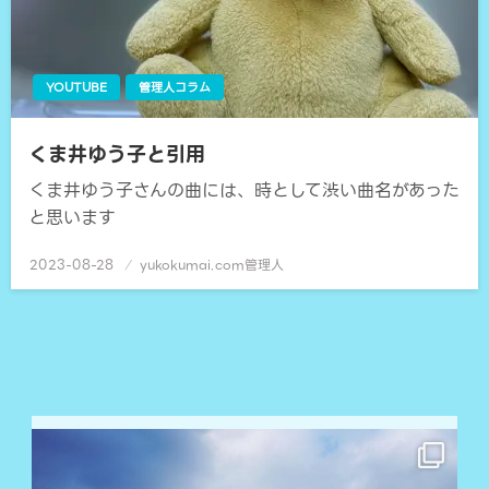
YOUTUBE
管理人コラム
くま井ゆう子と引用
くま井ゆう子さんの曲には、時として渋い曲名があった
と思います
2023-08-28
投
yukokumai.com管理人
稿
日: