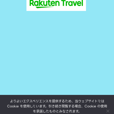
よりよいエクスペリエンスを提供するため、当ウェブサイトでは
Cookie を使用しています。引き続き閲覧する場合、Cookie の使用
All texts, photos and movies subject to copyright.
を承諾したものとみなされます。
©yukokumai.com 2000-2023.