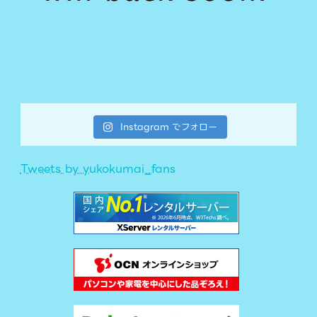
Instagram でフォロー
Tweets by yukokumai_fans