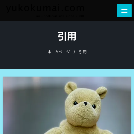
コ
ン
テ
yukokumai.com
an unofficial site since 2000
ン
引用
ツ
へ
ス
ホームページ
引用
キ
ッ
プ