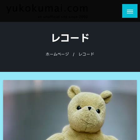
コ
ン
テ
yukokumai.com
an unofficial site since 2000
ン
レコード
ツ
へ
ス
ホームページ
レコード
キ
ッ
プ