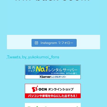
Instagram でフォロー
Tweets by yukokumai_fans