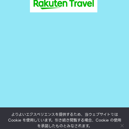
よりよいエクスペリエンスを提供するため、当ウェブサイトでは
Cookie を使用しています。引き続き閲覧する場合、Cookie の使用
All texts, photos and movies subject to copyright.
を承諾したものとみなされます。
©yukokumai.com 2000-2023.