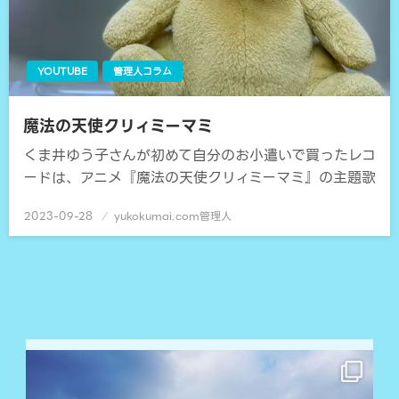
YOUTUBE
管理人コラム
魔法の天使クリィミーマミ
くま井ゆう子さんが初めて自分のお小遣いで買ったレコ
ードは、アニメ『魔法の天使クリィミーマミ』の主題歌
2023-09-28
投
yukokumai.com管理人
稿
日: