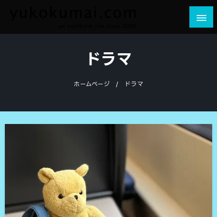
コ
ン
テ
yukokumai.com
an unofficial site since 2000
ン
ドラマ
ツ
へ
ス
ホームページ
ドラマ
キ
ッ
プ