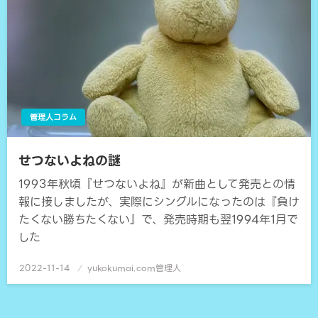
管理人コラム
せつないよねの謎
1993年秋頃『せつないよね』が新曲として発売との情
報に接しましたが、実際にシングルになったのは『負け
たくない勝ちたくない』で、発売時期も翌1994年1月で
した
2022-11-14
投
yukokumai.com管理人
稿
日: