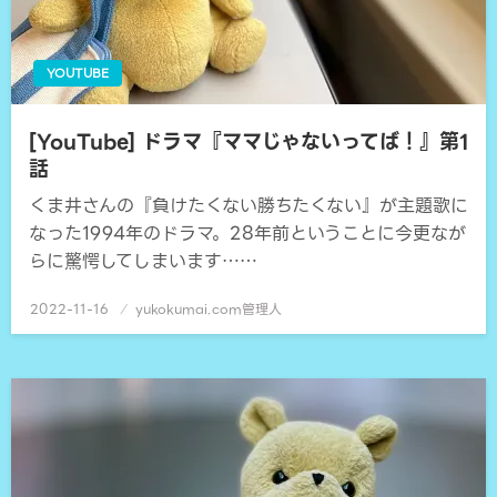
YOUTUBE
[YouTube] ドラマ『ママじゃないってば！』第1
話
くま井さんの『負けたくない勝ちたくない』が主題歌に
なった1994年のドラマ。28年前ということに今更なが
らに驚愕してしまいます……
2022-11-16
投
yukokumai.com管理人
稿
日: