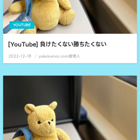
YOUTUBE
[YouTube] 負けたくない勝ちたくない
2022-12-18
投
yukokumai.com管理人
稿
日: