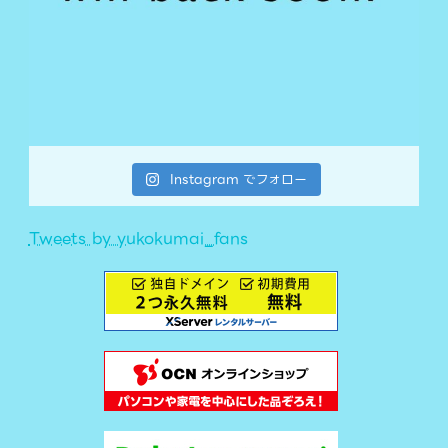
Instagram でフォロー
Tweets by yukokumai_fans