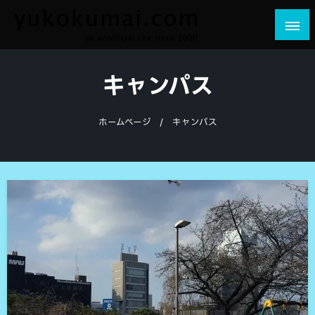
コ
ン
テ
yukokumai.com
an unofficial site since 2000
ン
キャンパス
ツ
へ
ス
ホームページ
キャンパス
キ
ッ
プ