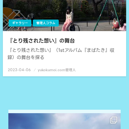
ギャラリー
管理人コラム
『とり残された想い』の舞台
『とり残された想い』（1stアルバム『まばたき』収
録）の舞台を探る
2023-04-06
投
yukokumai.com管理人
稿
日: