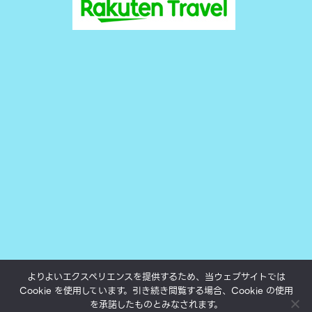
よりよいエクスペリエンスを提供するため、当ウェブサイトでは
Cookie を使用しています。引き続き閲覧する場合、Cookie の使用
All texts, photos and movies subject to copyright.
を承諾したものとみなされます。
©yukokumai.com 2000-2023.