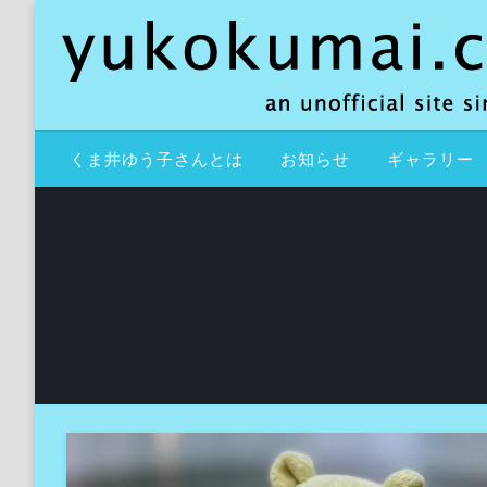
コ
ン
テ
ン
ツ
an unofficial site since 2000
yukokumai.com
へ
くま井ゆう子さんとは
お知らせ
ギャラリー
ス
キ
ッ
プ