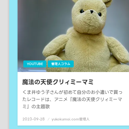
YOUTUBE
管理人コラム
魔法の天使クリィミーマミ
くま井ゆう子さんが初めて自分のお小遣いで買っ
たレコードは、アニメ『魔法の天使クリィミーマ
ミ』の主題歌
2023-09-28
投
yukokumai.com管理人
稿
日: