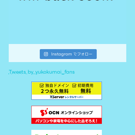
Instagram でフォロー
Tweets by yukokumai_fans