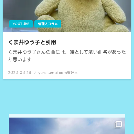
YOUTUBE
管理人コラム
くま井ゆう子と引用
くま井ゆう子さんの曲には、時として渋い曲名があった
と思います
2023-08-28
投
yukokumai.com管理人
稿
日: