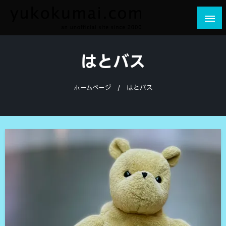
コ
ン
テ
yukokumai.com
an unofficial site since 2000
ン
はとバス
ツ
へ
ス
ホームページ
はとバス
キ
ッ
プ