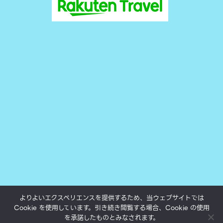
よりよいエクスペリエンスを提供するため、当ウェブサイトでは
Cookie を使用しています。引き続き閲覧する場合、Cookie の使用
All texts, photos and movies subject to copyright.
を承諾したものとみなされます。
©yukokumai.com 2000-2023.