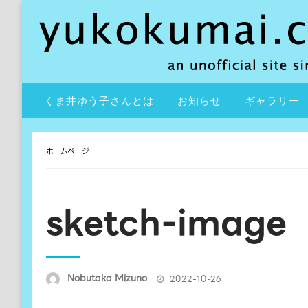
コ
ン
テ
ン
ツ
an unofficial site since 2000
yukokumai.com
へ
くま井ゆう子さんとは
お知らせ
ギャラリー
ス
キ
ッ
ホームページ
プ
sketch-image
投
Nobutaka Mizuno
2022-10-26
稿
日: