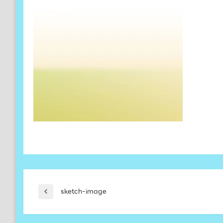
投
sketch-image
前
の
投