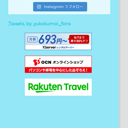
Instagram でフォロー
Tweets by yukokumai_fans