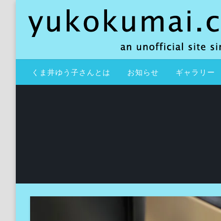
コ
ン
テ
ン
ツ
an unofficial site since 2000
yukokumai.com
へ
くま井ゆう子さんとは
お知らせ
ギャラリー
ス
キ
ッ
プ