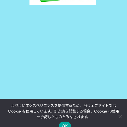
よりよいエクスペリエンスを提供するため、当ウェブサイトでは
Cookie を使用しています。引き続き閲覧する場合、Cookie の使用
All texts, photos and movies subject to copyright.
を承諾したものとみなされます。
©yukokumai.com 2000-2023.
Theme by Silk Themes
OK