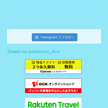
Instagram でフォロー
Tweets by yukokumai_fans