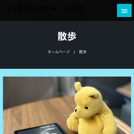
コ
ン
テ
yukokumai.com
an unofficial site since 2000
ン
散歩
ツ
へ
ス
ホームページ
散歩
キ
ッ
プ