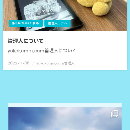
INTRODUCTION
管理人コラム
管理人について
yukokumai.com管理人について
2022-11-08
投
yukokumai.com管理人
稿
日: