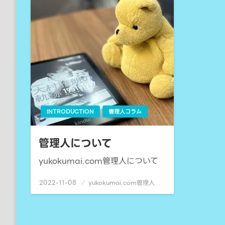
INTRODUCTION
管理人コラム
管理人について
yukokumai.com管理人について
2022-11-08
投
yukokumai.com管理人
稿
日: