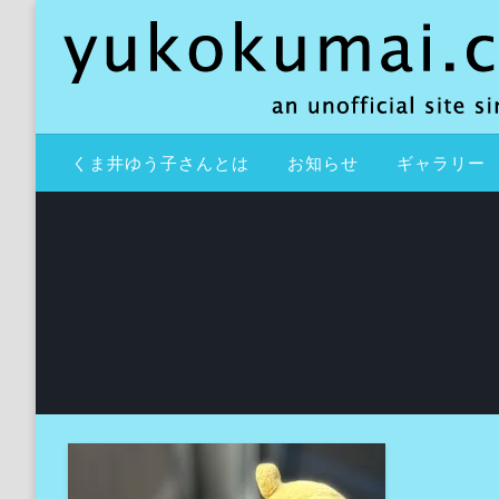
コ
ン
テ
ン
ツ
an unofficial site since 2000
yukokumai.com
へ
くま井ゆう子さんとは
お知らせ
ギャラリー
ス
キ
ッ
プ