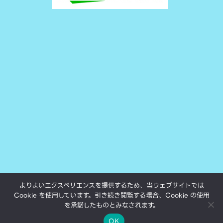
よりよいエクスペリエンスを提供するため、当ウェブサイトでは
Cookie を使用しています。引き続き閲覧する場合、Cookie の使用
All texts, photos and movies subject to copyright.
を承諾したものとみなされます。
©yukokumai.com 2000-2023.
Theme by Silk Themes
OK