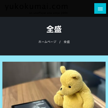
コ
ン
テ
yukokumai.com
an unofficial site since 2000
ン
全盛
ツ
へ
ス
ホームページ
全盛
キ
ッ
プ