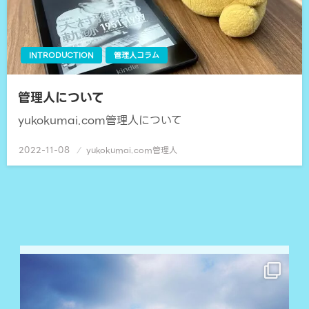
INTRODUCTION
管理人コラム
管理人について
yukokumai.com管理人について
2022-11-08
投
yukokumai.com管理人
稿
日: