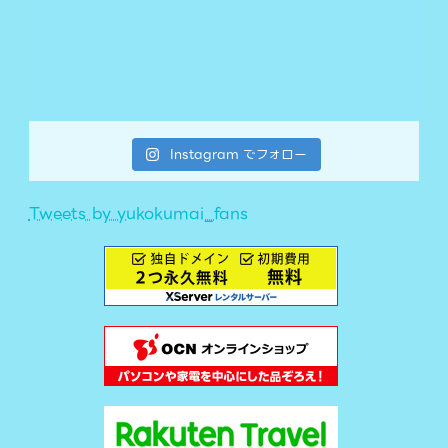
Instagram でフォロー
Tweets by yukokumai_fans