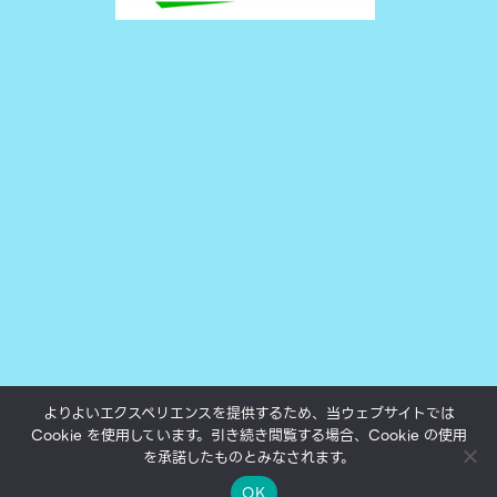
よりよいエクスペリエンスを提供するため、当ウェブサイトでは
Cookie を使用しています。引き続き閲覧する場合、Cookie の使用
All texts, photos and movies subject to copyright.
を承諾したものとみなされます。
©yukokumai.com 2000-2023.
Theme by Silk Themes
OK