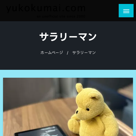
コ
ン
テ
yukokumai.com
an unofficial site since 2000
ン
サラリーマン
ツ
へ
ス
ホームページ
サラリーマン
キ
ッ
プ