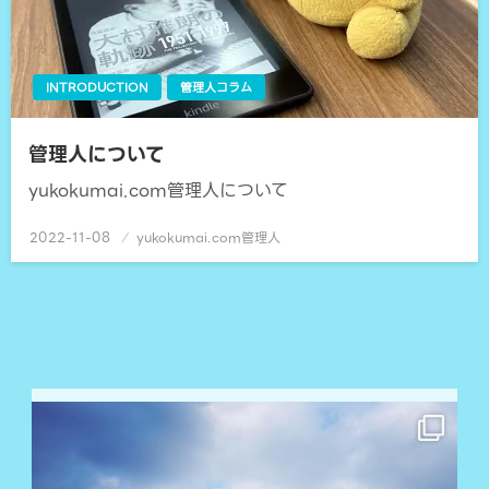
INTRODUCTION
管理人コラム
管理人について
yukokumai.com管理人について
2022-11-08
投
yukokumai.com管理人
稿
日: