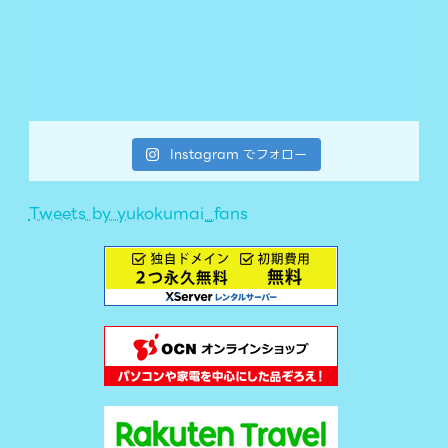
Instagram でフォロー
Tweets by yukokumai_fans